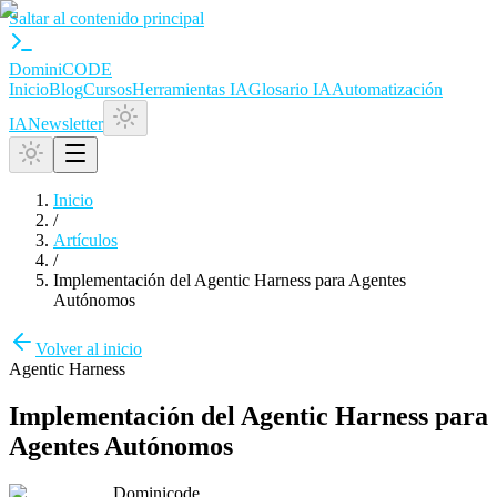
Saltar al contenido principal
Domini
CODE
Inicio
Blog
Cursos
Herramientas IA
Glosario IA
Automatización
IA
Newsletter
Inicio
/
Artículos
/
Implementación del Agentic Harness para Agentes
Autónomos
Volver al inicio
Agentic Harness
Implementación del Agentic Harness para
Agentes Autónomos
Dominicode