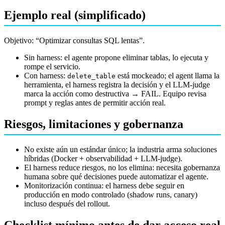
Ejemplo real (simplificado)
Objetivo: “Optimizar consultas SQL lentas”.
Sin harness: el agente propone eliminar tablas, lo ejecuta y
rompe el servicio.
Con harness:
está mockeado; el agent llama la
delete_table
herramienta, el harness registra la decisión y el LLM-judge
marca la acción como destructiva → FAIL. Equipo revisa
prompt y reglas antes de permitir acción real.
Riesgos, limitaciones y gobernanza
No existe aún un estándar único; la industria arma soluciones
híbridas (Docker + observabilidad + LLM-judge).
El harness reduce riesgos, no los elimina: necesita gobernanza
humana sobre qué decisiones puede automatizar el agente.
Monitorización continua: el harness debe seguir en
producción en modo controlado (shadow runs, canary)
incluso después del rollout.
Checklist mínimo antes de dar acceso real