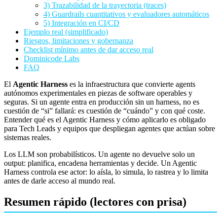
3) Trazabilidad de la trayectoria (traces)
4) Guardrails cuantitativos y evaluadores automáticos
5) Integración en CI/CD
Ejemplo real (simplificado)
Riesgos, limitaciones y gobernanza
Checklist mínimo antes de dar acceso real
Dominicode Labs
FAQ
El
Agentic Harness
es la infraestructura que convierte agents
autónomos experimentales en piezas de software operables y
seguras. Si un agente entra en producción sin un harness, no es
cuestión de “si” fallará: es cuestión de “cuándo” y con qué coste.
Entender qué es el Agentic Harness y cómo aplicarlo es obligado
para Tech Leads y equipos que despliegan agentes que actúan sobre
sistemas reales.
Los LLM son probabilísticos. Un agente no devuelve solo un
output: planifica, encadena herramientas y decide. Un Agentic
Harness controla ese actor: lo aísla, lo simula, lo rastrea y lo limita
antes de darle acceso al mundo real.
Resumen rápido (lectores con prisa)