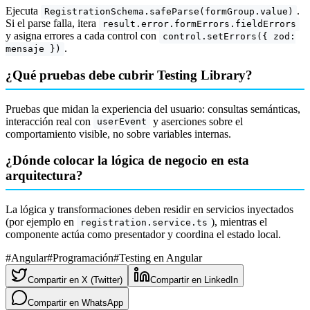
Ejecuta
.
RegistrationSchema.safeParse(formGroup.value)
Si el parse falla, itera
result.error.formErrors.fieldErrors
y asigna errores a cada control con
control.setErrors({ zod:
.
mensaje })
¿Qué pruebas debe cubrir Testing Library?
Pruebas que midan la experiencia del usuario: consultas semánticas,
interacción real con
y aserciones sobre el
userEvent
comportamiento visible, no sobre variables internas.
¿Dónde colocar la lógica de negocio en esta
arquitectura?
La lógica y transformaciones deben residir en servicios inyectados
(por ejemplo en
), mientras el
registration.service.ts
componente actúa como presentador y coordina el estado local.
#
Angular
#
Programación
#
Testing en Angular
Compartir en X (Twitter)
Compartir en LinkedIn
Compartir en WhatsApp