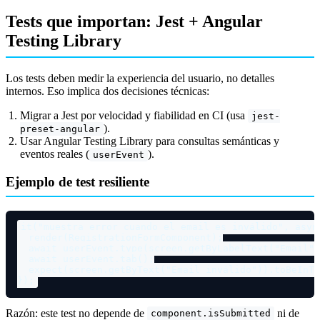
Tests que importan: Jest + Angular
Testing Library
Los tests deben medir la experiencia del usuario, no detalles
internos. Eso implica dos decisiones técnicas:
Migrar a Jest por velocidad y fiabilidad en CI (usa
jest-
).
preset-angular
Usar Angular Testing Library para consultas semánticas y
eventos reales (
).
userEvent
Ejemplo de test resiliente
it
(
"muestra error cuando el email es inválido"
, 
asyn
render
(RegistrationFormComponent);

await
 userEvent.
type
(screen.
getByLabelText
(
"Email"
)
await
 userEvent.
tab
();

expect
(screen.
getByText
(
"Email inválido"
)).
toBeInTh
Razón: este test no depende de
ni de
component.isSubmitted