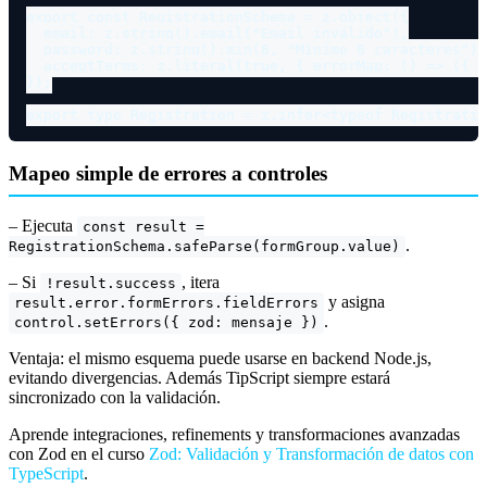
export
const
 RegistrationSchema = z.
object
({

  email: z.
string
().
email
(
"Email inválido"
),

  password: z.
string
().
min
(
8
, 
"Mínimo 8 caracteres"
),

  acceptTerms: z.
literal
(
true
, { errorMap: () => ({ m
});

export
type
 Registration = z.
infer
<
typeof
Mapeo simple de errores a controles
– Ejecuta
const result =
.
RegistrationSchema.safeParse(formGroup.value)
– Si
, itera
!result.success
y asigna
result.error.formErrors.fieldErrors
.
control.setErrors({ zod: mensaje })
Ventaja: el mismo esquema puede usarse en backend Node.js,
evitando divergencias. Además TipScript siempre estará
sincronizado con la validación.
Aprende integraciones, refinements y transformaciones avanzadas
con Zod en el curso
Zod: Validación y Transformación de datos con
TypeScript
.