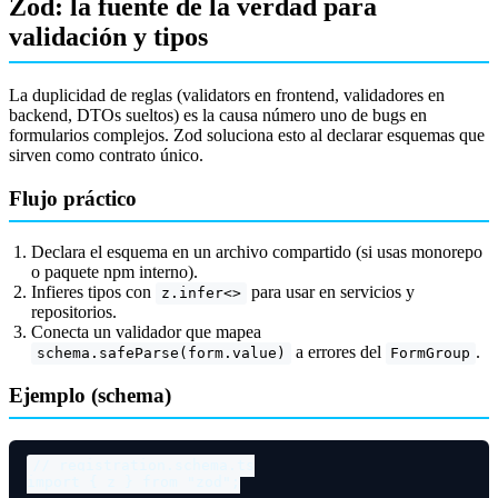
Zod: la fuente de la verdad para
validación y tipos
La duplicidad de reglas (validators en frontend, validadores en
backend, DTOs sueltos) es la causa número uno de bugs en
formularios complejos. Zod soluciona esto al declarar esquemas que
sirven como contrato único.
Flujo práctico
Declara el esquema en un archivo compartido (si usas monorepo
o paquete npm interno).
Infieres tipos con
para usar en servicios y
z.infer<>
repositorios.
Conecta un validador que mapea
a errores del
.
schema.safeParse(form.value)
FormGroup
Ejemplo (schema)
// registration.schema.ts
import
 { z } 
from
"zod"
;
