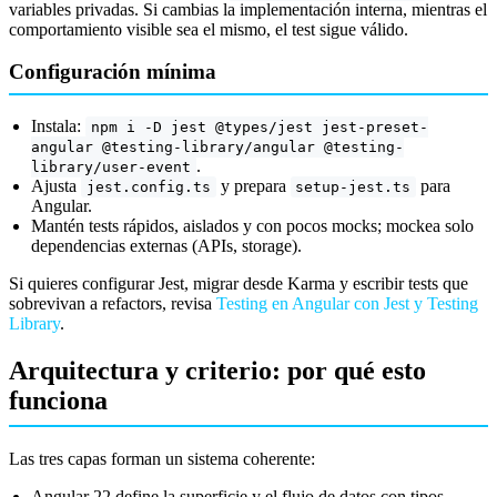
variables privadas. Si cambias la implementación interna, mientras el
comportamiento visible sea el mismo, el test sigue válido.
Configuración mínima
Instala:
npm i -D jest @types/jest jest-preset-
angular @testing-library/angular @testing-
.
library/user-event
Ajusta
y prepara
para
jest.config.ts
setup-jest.ts
Angular.
Mantén tests rápidos, aislados y con pocos mocks; mockea solo
dependencias externas (APIs, storage).
Si quieres configurar Jest, migrar desde Karma y escribir tests que
sobrevivan a refactors, revisa
Testing en Angular con Jest y Testing
Library
.
Arquitectura y criterio: por qué esto
funciona
Las tres capas forman un sistema coherente:
Angular 22 define la superficie y el flujo de datos con tipos