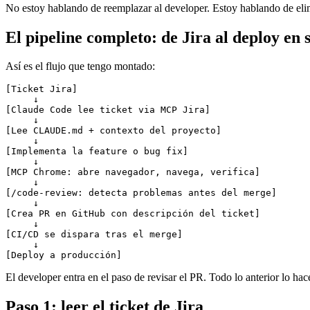
No estoy hablando de reemplazar al developer. Estoy hablando de elim
El pipeline completo: de Jira al deploy en s
Así es el flujo que tengo montado:
[Ticket Jira]

     ↓

[Claude Code lee ticket via MCP Jira]

     ↓

[Lee CLAUDE.md + contexto del proyecto]

     ↓

[Implementa la feature o bug fix]

     ↓

[MCP Chrome: abre navegador, navega, verifica]

     ↓

[/code-review: detecta problemas antes del merge]

     ↓

[Crea PR en GitHub con descripción del ticket]

     ↓

[CI/CD se dispara tras el merge]

     ↓

El developer entra en el paso de revisar el PR. Todo lo anterior lo hac
Paso 1: leer el ticket de Jira