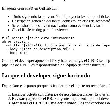
El agente crea el PR en GitHub con:
Título siguiendo la convención del proyecto (extraído del ticket
Descripción generada del ticket: contexto, criterios de aceptaci
Screenshot del testing en navegador como evidencia visual
Checklist de testing para el reviewer
# El agente ejecuta esto internamente

gh pr create \

  --title 
"[PROJ-412] Filtro por fecha en tabla de repo
  --body 
"$(cat pr-description.md)"
 \

Cuando el developer aprueba el PR y hace el merge, el CI/CD se dispar
pipeline de CI/CD es responsabilidad del equipo de infraestructura.
Lo que el developer sigue haciendo
Dejar claro este punto porque es importante: el agente no reemplaza al
Escribir tickets con criterios de aceptación claros.
Esto es ah
Revisar y aprobar el PR.
El agente implementa, pero el develop
Mantener el CLAUDE.md actualizado.
Las convenciones del