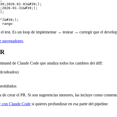
39
;
2026
-
01
-
01
&#
39
;
2026
-
01
-
31
&#
39
);

"
]&#
39
 rango
utar el test. Es un loop de implementar → testear → corregir que el devel
de navegadores
.
PR
mand de Claude Code que analiza todos los cambios del diff:
ardcodeados)
prohibidos
ntes de crear el PR. Si son sugerencias menores, las incluye como coment
ew con Claude Code
si quieres profundizar en esa parte del pipeline.