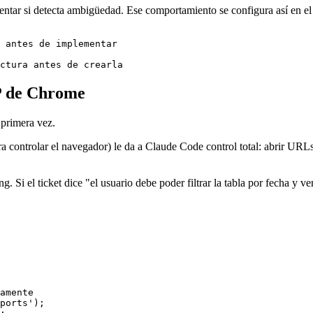
ementar si detecta ambigüedad. Ese comportamiento se configura así e
 antes de implementar

CP de Chrome
 primera vez.
ntrolar el navegador) le da a Claude Code control total: abrir URLs, h
g. Si el ticket dice "el usuario debe poder filtrar la tabla por fecha y ve
amente
ports');