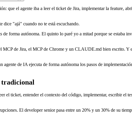
ón: que el agente iba a leer el ticket de Jira, implementar la feature, ab
te dice "ajá" cuando no te está escuchando.
s de forma autónoma. El quinto lo paré yo a mitad porque se estaba inve
 el MCP de Jira, el MCP de Chrome y un CLAUDE.md bien escrito. Y en 
 agente de IA ejecuta de forma autónoma los pasos de implementación, t
 tradicional
eer el ticket, entender el contexto del código, implementar, escribir el 
pciones. El developer senior pasa entre un 20% y un 30% de su tiempo e