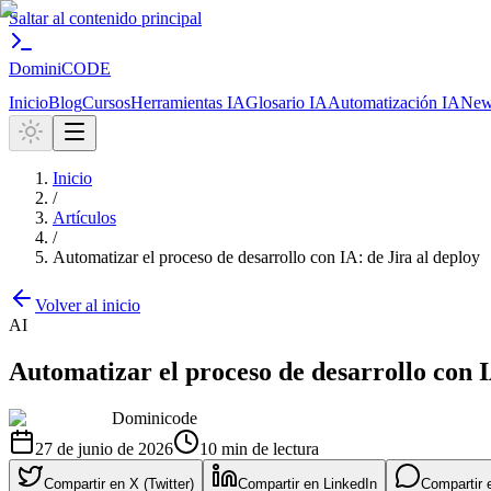
Saltar al contenido principal
Domini
CODE
Inicio
Blog
Cursos
Herramientas IA
Glosario IA
Automatización IA
News
Inicio
/
Artículos
/
Automatizar el proceso de desarrollo con IA: de Jira al deploy
Volver al inicio
AI
Automatizar el proceso de desarrollo con I
Dominicode
27 de junio de 2026
10
min de lectura
Compartir en X (Twitter)
Compartir en LinkedIn
Compartir