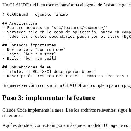
Un CLAUDE.md bien escrito transforma al agente de "asistente genéri
# CLAUDE.md — ejemplo mínimo

## Arquitectura

- Feature modules en 
`src/features/<nombre>/`
- Services solo en la capa de aplicación, nunca en comp
- Todos los efectos secundarios pasan por el 
store
 (NgR
## Comandos importantes

- Dev server: 
`bun run dev`
- Tests: 
`bun run test`
- Build: 
`bun run build`
## Convenciones de PR

- Título: 
`[PROJ-XXX] descripción breve`
Si quieres ver cómo construir un CLAUDE.md completo para un proye
Paso 3: implementar la feature
Claude Code implementa la tarea. Lee los archivos relevantes, sigue la
sin errores.
Aquí es donde el contexto importa más que el modelo. Un agente co