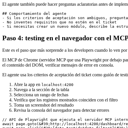
El agente también puede hacer preguntas aclaratorias antes de impl
## Comportamiento del agente

- Si los criterios de aceptación son ambiguos, pregunta
- No inventes requisitos que no estén en el ticket

Paso 4: testing en el navegador con el M
Este es el paso que más sorprende a los developers cuando lo ven por
El MCP de Chrome (servidor MCP que usa Playwright por debajo para co
el contenido del DOM, verificar mensajes de error en consola.
El agente usa los criterios de aceptación del ticket como guión de testin
Abre la app en
localhost:4200
Navega a la sección de la tabla
Selecciona un rango de fechas
Verifica que los registros mostrados coinciden con el filtro
Toma un screenshot del resultado
Revisa la consola del navegador para detectar errores
// API de Playwright que ejecuta el servidor MCP intern
await
 page.
goto
(&#
39
;http:
//localhost:4200/dashboard/re