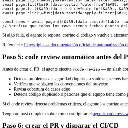
await
 page.
click
(&#
39
;[data-testid=
"date-filter"
]&#
39
await
 page.
fill
(&#
39
;[data-testid=
"date-from"
]&#
39
;, &#
await
 page.
fill
(&#
39
;[data-testid=
"date-to"
]&#
39
;, &#
39
await
 page.
click
(&#
39
;[data-testid=
"apply-filter"
]&#
39
;
const
 rows = 
await
 page.
$$
(&#
39
;[data-testid=
"table-row
// Verifica que todos los rows tienen fechas dentro del
Si algo falla, el agente lo reporta, corrige el código y vuelve a ejec
Referencia:
Playwright — documentación oficial de automatización 
Paso 5: code review automático antes del 
Antes de crear el PR, el agente ejecuta
— un slash com
/code-review
Detecta problemas de seguridad (inputs sin sanitizar, secrets h
Verifica que se siguen las convenciones del proyecto
Revisa cobertura de casos edge
Detecta código duplicado o patrones que el equipo tiene como 
Si el code review detecta problemas críticos, el agente los corrige a
Tengo un post completo sobre cómo configurar el
agentic code revi
Paso 6: crear el PR y disparar el CI/CD