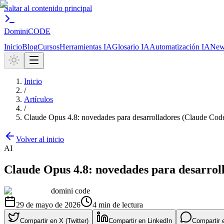
Saltar al contenido principal
Domini
CODE
Inicio
Blog
Cursos
Herramientas IA
Glosario IA
Automatización IA
News
Inicio
/
Artículos
/
Claude Opus 4.8: novedades para desarrolladores (Claude Code
Volver al inicio
AI
Claude Opus 4.8: novedades para desarroll
domini code
29 de mayo de 2026
4
min de lectura
Compartir en X (Twitter)
Compartir en LinkedIn
Compartir