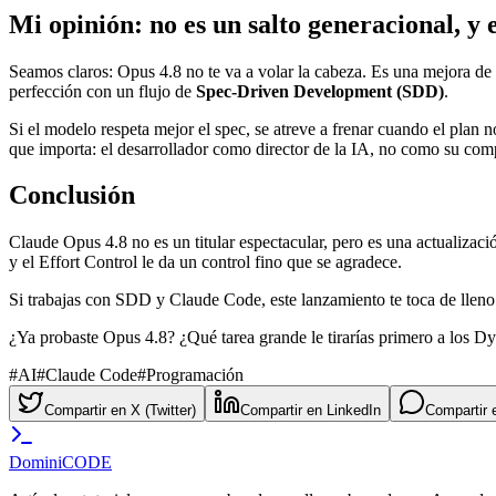
Mi opinión: no es un salto generacional, y 
Seamos claros: Opus 4.8 no te va a volar la cabeza. Es una mejora de c
perfección con un flujo de
Spec-Driven Development (SDD)
.
Si el modelo respeta mejor el spec, se atreve a frenar cuando el plan
que importa: el desarrollador como director de la IA, no como su com
Conclusión
Claude Opus 4.8 no es un titular espectacular, pero es una actualizac
y el Effort Control le da un control fino que se agradece.
Si trabajas con SDD y Claude Code, este lanzamiento te toca de llen
¿Ya probaste Opus 4.8? ¿Qué tarea grande le tirarías primero a los
#
AI
#
Claude Code
#
Programación
Compartir en X (Twitter)
Compartir en LinkedIn
Compartir
Domini
CODE