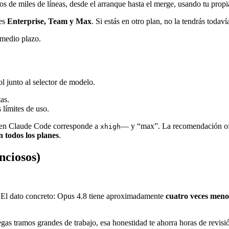
 de miles de líneas, desde el arranque hasta el merge, usando tu propia
nes
Enterprise, Team y Max
. Si estás en otro plan, no la tendrás todaví
 medio plazo.
l junto al selector de modelo.
as.
límites de uso.
e en Claude Code corresponde a
— y “max”. La recomendación ofici
xhigh
n todos los planes
.
nciosos)
a. El dato concreto: Opus 4.8 tiene aproximadamente
cuatro veces meno
egas tramos grandes de trabajo, esa honestidad te ahorra horas de revisi