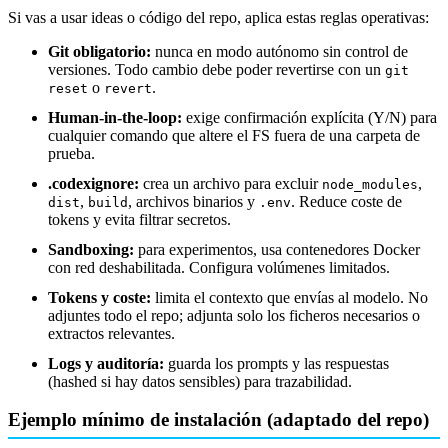
Si vas a usar ideas o código del repo, aplica estas reglas operativas:
Git obligatorio:
nunca en modo autónomo sin control de
versiones. Todo cambio debe poder revertirse con un
git
o
.
reset
revert
Human-in-the-loop:
exige confirmación explícita (Y/N) para
cualquier comando que altere el FS fuera de una carpeta de
prueba.
.codexignore:
crea un archivo para excluir
,
node_modules
,
, archivos binarios y
. Reduce coste de
dist
build
.env
tokens y evita filtrar secretos.
Sandboxing:
para experimentos, usa contenedores Docker
con red deshabilitada. Configura volúmenes limitados.
Tokens y coste:
limita el contexto que envías al modelo. No
adjuntes todo el repo; adjunta solo los ficheros necesarios o
extractos relevantes.
Logs y auditoría:
guarda los prompts y las respuestas
(hashed si hay datos sensibles) para trazabilidad.
Ejemplo mínimo de instalación (adaptado del repo)