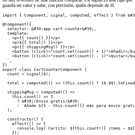
guarda un valor y sabe, con precisión, quién depende de él.
import
 { 
Component
, 
signal
, 
computed
, 
effect
 } 
from
 &#
3
@Component
({

  selector: &#
39
;app-cart-counter&#
39
;,

  template: 
`

    <p>{{ count() }}</p>

    <p>${{ total() }}</p>

    <p>{{ shippingMsg() }}</p>

    <button (click)="count.set(count() + 1)">Añadir</bu
    <button (click)="count.set(count() - 1)">Quitar</bu
  `
,

export
class
 CartCounterComponent {

  count = 
signal
(
0
);

  total = 
computed
(() => (
this
.
count
() * 
19.99
).
toFixed
  shippingMsg = 
computed
(() =>

this
.
count
() >= 
5
      ? &#
39
;¡Envío gratis!&#
39
;

      : 
`Añade ${5 - this.count()} más para envío grati
  );

constructor
() {

effect
(() => {

      console.
log
(
`Carrito: ${this.count()} items — $${
    });
