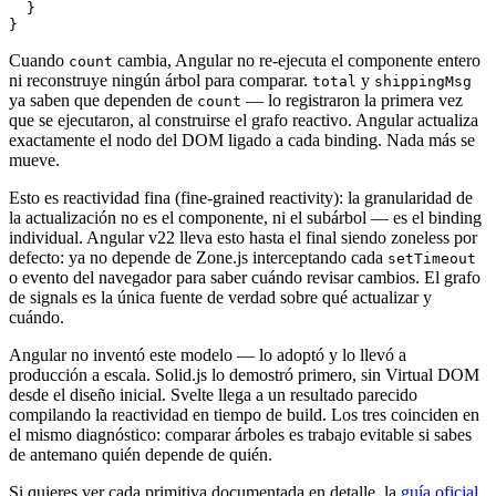
  }

Cuando
cambia, Angular no re-ejecuta el componente entero
count
ni reconstruye ningún árbol para comparar.
y
total
shippingMsg
ya saben que dependen de
— lo registraron la primera vez
count
que se ejecutaron, al construirse el grafo reactivo. Angular actualiza
exactamente el nodo del DOM ligado a cada binding. Nada más se
mueve.
Esto es reactividad fina (fine-grained reactivity): la granularidad de
la actualización no es el componente, ni el subárbol — es el binding
individual. Angular v22 lleva esto hasta el final siendo zoneless por
defecto: ya no depende de Zone.js interceptando cada
setTimeout
o evento del navegador para saber cuándo revisar cambios. El grafo
de signals es la única fuente de verdad sobre qué actualizar y
cuándo.
Angular no inventó este modelo — lo adoptó y lo llevó a
producción a escala. Solid.js lo demostró primero, sin Virtual DOM
desde el diseño inicial. Svelte llega a un resultado parecido
compilando la reactividad en tiempo de build. Los tres coinciden en
el mismo diagnóstico: comparar árboles es trabajo evitable si sabes
de antemano quién depende de quién.
Si quieres ver cada primitiva documentada en detalle, la
guía oficial