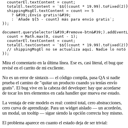
  counterEl.textContent = count;

  totalEl.textContent = 
`$${(count * 19.99).toFixed(2)}
  shippingMsgEl.textContent = count >= 
5
    ? &#
39
;¡Envío gratis!&#
39
;

    : 
`Añade ${5 - count} más para envío gratis`
;

});

document.
querySelector
(&#
39
;#remove-btn&#
39
;).
addEventL
  count = Math.
max
(
0
, count - 
1
);

  counterEl.textContent = count;

  totalEl.textContent = 
`$${(count * 19.99).toFixed(2)}
// shippingMsgEl no se actualiza aquí. Nadie lo notó 
Mira el comentario en la última línea. Ese es, casi literal, el bug que
revisé en el carrito de mi excliente.
No es un error de sintaxis — el código compila, pasa QA si nadie
prueba el camino de "quitar un producto cuando ya tenías envío
gratis". El bug vive en la cabeza del developer: hay que acordarse
de tocar los tres elementos en cada handler que mueva ese estado.
La ventaja de este modelo es real: control total, cero abstracciones,
cero curva de aprendizaje. Para un widget aislado — un acordeón,
un modal, un tooltip — sigue siendo la opción correcta hoy mismo.
El problema aparece en cuanto el estado deja de ser trivial: