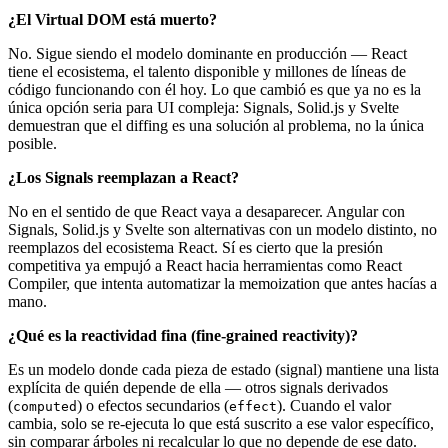
¿El Virtual DOM está muerto?
No. Sigue siendo el modelo dominante en producción — React
tiene el ecosistema, el talento disponible y millones de líneas de
código funcionando con él hoy. Lo que cambió es que ya no es la
única opción seria para UI compleja: Signals, Solid.js y Svelte
demuestran que el diffing es una solución al problema, no la única
posible.
¿Los Signals reemplazan a React?
No en el sentido de que React vaya a desaparecer. Angular con
Signals, Solid.js y Svelte son alternativas con un modelo distinto, no
reemplazos del ecosistema React. Sí es cierto que la presión
competitiva ya empujó a React hacia herramientas como React
Compiler, que intenta automatizar la memoization que antes hacías a
mano.
¿Qué es la reactividad fina (fine-grained reactivity)?
Es un modelo donde cada pieza de estado (signal) mantiene una lista
explícita de quién depende de ella — otros signals derivados
(
) o efectos secundarios (
). Cuando el valor
computed
effect
cambia, solo se re-ejecuta lo que está suscrito a ese valor específico,
sin comparar árboles ni recalcular lo que no depende de ese dato.