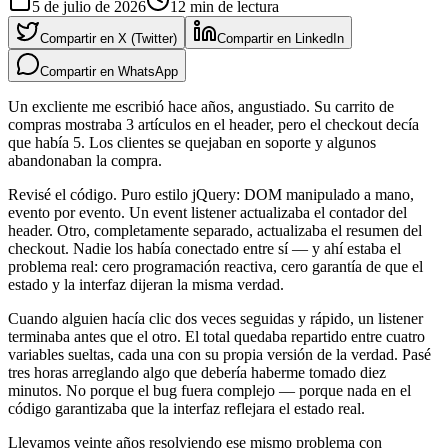
5 de julio de 2026
12
min de lectura
Compartir en X (Twitter)
Compartir en LinkedIn
Compartir en WhatsApp
Un excliente me escribió hace años, angustiado. Su carrito de
compras mostraba 3 artículos en el header, pero el checkout decía
que había 5. Los clientes se quejaban en soporte y algunos
abandonaban la compra.
Revisé el código. Puro estilo jQuery: DOM manipulado a mano,
evento por evento. Un event listener actualizaba el contador del
header. Otro, completamente separado, actualizaba el resumen del
checkout. Nadie los había conectado entre sí — y ahí estaba el
problema real: cero programación reactiva, cero garantía de que el
estado y la interfaz dijeran la misma verdad.
Cuando alguien hacía clic dos veces seguidas y rápido, un listener
terminaba antes que el otro. El total quedaba repartido entre cuatro
variables sueltas, cada una con su propia versión de la verdad. Pasé
tres horas arreglando algo que debería haberme tomado diez
minutos. No porque el bug fuera complejo — porque nada en el
código garantizaba que la interfaz reflejara el estado real.
Llevamos veinte años resolviendo ese mismo problema con