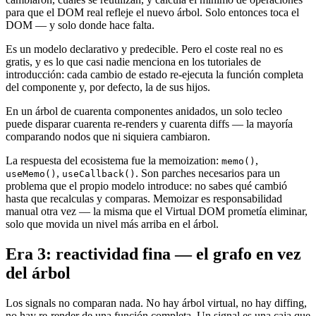
para que el DOM real refleje el nuevo árbol. Solo entonces toca el
DOM — y solo donde hace falta.
Es un modelo declarativo y predecible. Pero el coste real no es
gratis, y es lo que casi nadie menciona en los tutoriales de
introducción: cada cambio de estado re-ejecuta la función completa
del componente y, por defecto, la de sus hijos.
En un árbol de cuarenta componentes anidados, un solo tecleo
puede disparar cuarenta re-renders y cuarenta diffs — la mayoría
comparando nodos que ni siquiera cambiaron.
La respuesta del ecosistema fue la memoization:
,
memo()
,
. Son parches necesarios para un
useMemo()
useCallback()
problema que el propio modelo introduce: no sabes qué cambió
hasta que recalculas y comparas. Memoizar es responsabilidad
manual otra vez — la misma que el Virtual DOM prometía eliminar,
solo que movida un nivel más arriba en el árbol.
Era 3: reactividad fina — el grafo en vez
del árbol
Los signals no comparan nada. No hay árbol virtual, no hay diffing,
no hay re-render de una función completa. Un signal es una caja que