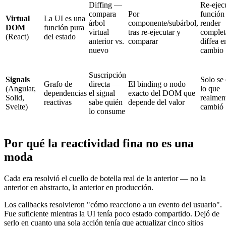
Diffing —
Re-ejecu
compara
Por
función
Virtual
La UI es una
árbol
componente/subárbol,
render
DOM
función pura
virtual
tras re-ejecutar y
complet
(React)
del estado
anterior vs.
comparar
diffea e
nuevo
cambio
Suscripción
Signals
Solo se 
Grafo de
directa —
El binding o nodo
(Angular,
lo que
dependencias
el signal
exacto del DOM que
Solid,
realmen
reactivas
sabe quién
depende del valor
Svelte)
cambió
lo consume
Por qué la reactividad fina no es una
moda
Cada era resolvió el cuello de botella real de la anterior — no la
anterior en abstracto, la anterior en producción.
Los callbacks resolvieron "cómo reacciono a un evento del usuario".
Fue suficiente mientras la UI tenía poco estado compartido. Dejó de
serlo en cuanto una sola acción tenía que actualizar cinco sitios