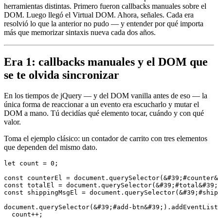
herramientas distintas. Primero fueron callbacks manuales sobre el
DOM. Luego llegó el Virtual DOM. Ahora, señales. Cada era
resolvió lo que la anterior no pudo — y entender por qué importa
más que memorizar sintaxis nueva cada dos años.
Era 1: callbacks manuales y el DOM que
se te olvida sincronizar
En los tiempos de jQuery — y del DOM vanilla antes de eso — la
única forma de reaccionar a un evento era escucharlo y mutar el
DOM a mano. Tú decidías qué elemento tocar, cuándo y con qué
valor.
Toma el ejemplo clásico: un contador de carrito con tres elementos
que dependen del mismo dato.
let
 count = 
0
;

const
 counterEl = document.
querySelector
(&#
39
;#counter&
const
 totalEl = document.
querySelector
(&#
39
;#total&#
39
const
 shippingMsgEl = document.
querySelector
(&#
39
;#ship
document.
querySelector
(&#
39
;#add-btn&#
39
;).
addEventList
  count++;
