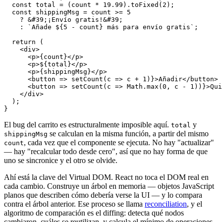
const
 total = (count * 
19.99
).
toFixed
(
2
);

const
 shippingMsg = count >= 
5
    ? &#
39
;¡Envío gratis!&#
39
;

    : 
`Añade ${5 - count} más para envío gratis`
;

return
 (

    <div>

      <p>{count}</p>

      <p>${total}</p>

      <p>{shippingMsg}</p>

      <button => 
setCount
(c => c + 
1
)}>Añadir</button>

      <button => 
setCount
(c => Math.
max
(
0
, c - 
1
))}>Qui
    </div>

  );

El bug del carrito es estructuralmente imposible aquí.
y
total
se calculan en la misma función, a partir del mismo
shippingMsg
, cada vez que el componente se ejecuta. No hay "actualizar"
count
— hay "recalcular todo desde cero", así que no hay forma de que
uno se sincronice y el otro se olvide.
Ahí está la clave del Virtual DOM. React no toca el DOM real en
cada cambio. Construye un árbol en memoria — objetos JavaScript
planos que describen cómo debería verse la UI — y lo compara
contra el árbol anterior. Ese proceso se llama
reconciliation
, y el
algoritmo de comparación es el diffing: detecta qué nodos
cambiaron, cuáles se reutilizan, y calcula el mínimo de operaciones