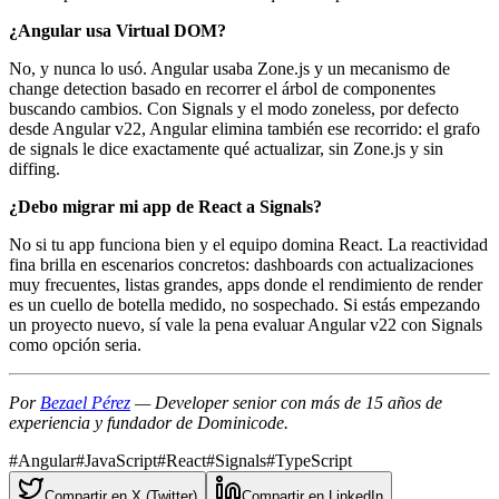
¿Angular usa Virtual DOM?
No, y nunca lo usó. Angular usaba Zone.js y un mecanismo de
change detection basado en recorrer el árbol de componentes
buscando cambios. Con Signals y el modo zoneless, por defecto
desde Angular v22, Angular elimina también ese recorrido: el grafo
de signals le dice exactamente qué actualizar, sin Zone.js y sin
diffing.
¿Debo migrar mi app de React a Signals?
No si tu app funciona bien y el equipo domina React. La reactividad
fina brilla en escenarios concretos: dashboards con actualizaciones
muy frecuentes, listas grandes, apps donde el rendimiento de render
es un cuello de botella medido, no sospechado. Si estás empezando
un proyecto nuevo, sí vale la pena evaluar Angular v22 con Signals
como opción seria.
Por
Bezael Pérez
— Developer senior con más de 15 años de
experiencia y fundador de Dominicode.
#
Angular
#
JavaScript
#
React
#
Signals
#
TypeScript
Compartir en X (Twitter)
Compartir en LinkedIn