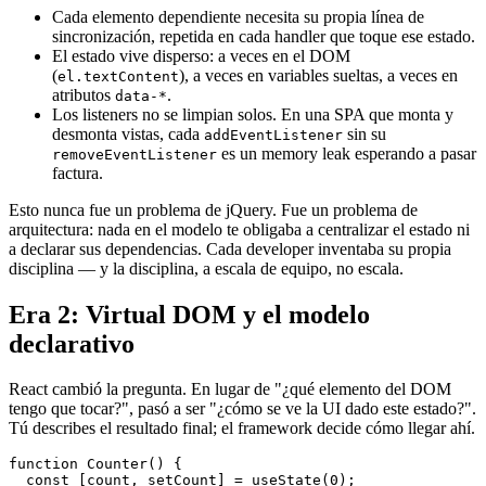
Cada elemento dependiente necesita su propia línea de
sincronización, repetida en cada handler que toque ese estado.
El estado vive disperso: a veces en el DOM
(
), a veces en variables sueltas, a veces en
el.textContent
atributos
.
data-*
Los listeners no se limpian solos. En una SPA que monta y
desmonta vistas, cada
sin su
addEventListener
es un memory leak esperando a pasar
removeEventListener
factura.
Esto nunca fue un problema de jQuery. Fue un problema de
arquitectura: nada en el modelo te obligaba a centralizar el estado ni
a declarar sus dependencias. Cada developer inventaba su propia
disciplina — y la disciplina, a escala de equipo, no escala.
Era 2: Virtual DOM y el modelo
declarativo
React cambió la pregunta. En lugar de "¿qué elemento del DOM
tengo que tocar?", pasó a ser "¿cómo se ve la UI dado este estado?".
Tú describes el resultado final; el framework decide cómo llegar ahí.
function
Counter
() {

const
 [count, setCount] = 
useState
(
0
);
