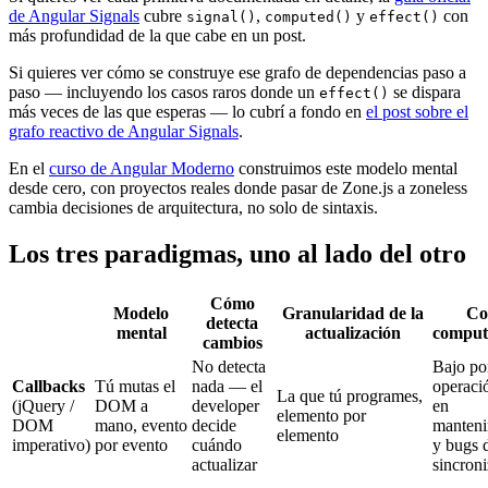
de Angular Signals
cubre
,
y
con
signal()
computed()
effect()
más profundidad de la que cabe en un post.
Si quieres ver cómo se construye ese grafo de dependencias paso a
paso — incluyendo los casos raros donde un
se dispara
effect()
más veces de las que esperas — lo cubrí a fondo en
el post sobre el
grafo reactivo de Angular Signals
.
En el
curso de Angular Moderno
construimos este modelo mental
desde cero, con proyectos reales donde pasar de Zone.js a zoneless
cambia decisiones de arquitectura, no solo de sintaxis.
Los tres paradigmas, uno al lado del otro
Cómo
Modelo
Granularidad de la
Co
detecta
mental
actualización
comput
cambios
No detecta
Bajo po
Callbacks
Tú mutas el
nada — el
operació
La que tú programes,
(jQuery /
DOM a
developer
en
elemento por
DOM
mano, evento
decide
manteni
elemento
imperativo)
por evento
cuándo
y bugs 
actualizar
sincron