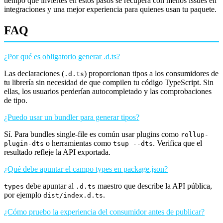
tiempo que inviertes en estos pasos se recupera con menos issues en
integraciones y una mejor experiencia para quienes usan tu paquete.
FAQ
¿Por qué es obligatorio generar .d.ts?
Las declaraciones (
) proporcionan tipos a los consumidores de
.d.ts
tu librería sin necesidad de que compilen tu código TypeScript. Sin
ellas, los usuarios perderían autocompletado y las comprobaciones
de tipo.
¿Puedo usar un bundler para generar tipos?
Sí. Para bundles single-file es común usar plugins como
rollup-
o herramientas como
. Verifica que el
plugin-dts
tsup --dts
resultado refleje la API exportada.
¿Qué debe apuntar el campo types en package.json?
debe apuntar al
maestro que describe la API pública,
types
.d.ts
por ejemplo
.
dist/index.d.ts
¿Cómo pruebo la experiencia del consumidor antes de publicar?