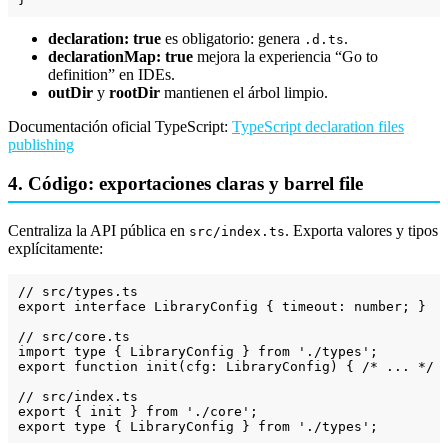
declaration: true
es obligatorio: genera
.
.d.ts
declarationMap: true
mejora la experiencia “Go to
definition” en IDEs.
outDir
y
rootDir
mantienen el árbol limpio.
Documentación oficial TypeScript:
TypeScript declaration files
publishing
4. Código: exportaciones claras y barrel file
Centraliza la API pública en
. Exporta valores y tipos
src/index.ts
explícitamente:
// src/types.ts
export
interface
 LibraryConfig { timeout: 
number
; }

// src/core.ts
import
type
 { LibraryConfig } 
from
'./types'
export
function
init
(cfg: LibraryConfig) { 
/* ... */
 }
// src/index.ts
export
 { init } 
from
'./core'
export
type
 { LibraryConfig } 
from
'./types'