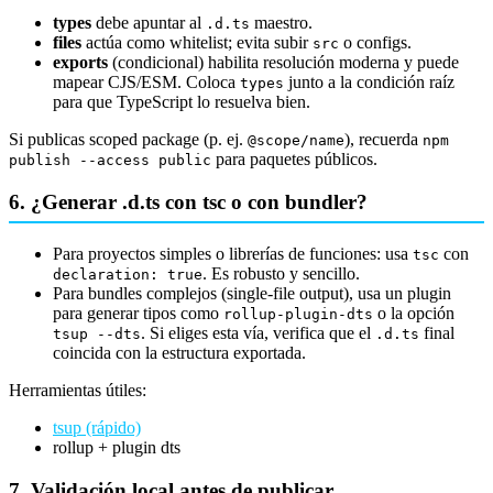
types
debe apuntar al
maestro.
.d.ts
files
actúa como whitelist; evita subir
o configs.
src
exports
(condicional) habilita resolución moderna y puede
mapear CJS/ESM. Coloca
junto a la condición raíz
types
para que TypeScript lo resuelva bien.
Si publicas scoped package (p. ej.
), recuerda
@scope/name
npm
para paquetes públicos.
publish --access public
6. ¿Generar .d.ts con tsc o con bundler?
Para proyectos simples o librerías de funciones: usa
con
tsc
. Es robusto y sencillo.
declaration: true
Para bundles complejos (single-file output), usa un plugin
para generar tipos como
o la opción
rollup-plugin-dts
. Si eliges esta vía, verifica que el
final
tsup --dts
.d.ts
coincida con la estructura exportada.
Herramientas útiles:
tsup (rápido)
rollup + plugin dts
7. Validación local antes de publicar