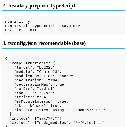
2. Instala y prepara TypeScript
npm init -y

npm install typescript --save-dev

npx tsc --init
3. tsconfig.json recomendable (base)
{

"compilerOptions"
: {

"target"
: 
"ES2020"
,

"module"
: 
"CommonJS"
,

"moduleResolution"
: 
"node"
,

"declaration"
: 
true
,

"declarationMap"
: 
true
,

"outDir"
: 
"./dist"
,

"rootDir"
: 
"./src"
,

"strict"
: 
true
,

"esModuleInterop"
: 
true
,

"skipLibCheck"
: 
true
,

"forceConsistentCasingInFileNames"
: 
true
  },

"include"
: [
"src/**/*"
],

"exclude"
: [
"node_modules"
, 
"**/*.test.ts"
]

}