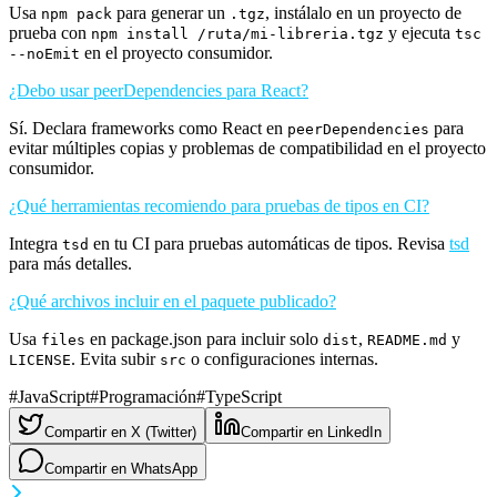
Usa
para generar un
, instálalo en un proyecto de
npm pack
.tgz
prueba con
y ejecuta
npm install /ruta/mi-libreria.tgz
tsc
en el proyecto consumidor.
--noEmit
¿Debo usar peerDependencies para React?
Sí. Declara frameworks como React en
para
peerDependencies
evitar múltiples copias y problemas de compatibilidad en el proyecto
consumidor.
¿Qué herramientas recomiendo para pruebas de tipos en CI?
Integra
en tu CI para pruebas automáticas de tipos. Revisa
tsd
tsd
para más detalles.
¿Qué archivos incluir en el paquete publicado?
Usa
en package.json para incluir solo
,
y
files
dist
README.md
. Evita subir
o configuraciones internas.
LICENSE
src
#
JavaScript
#
Programación
#
TypeScript
Compartir en X (Twitter)
Compartir en LinkedIn
Compartir en WhatsApp