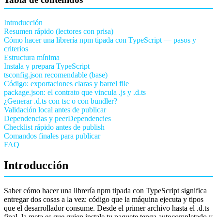
Introducción
Resumen rápido (lectores con prisa)
Cómo hacer una librería npm tipada con TypeScript — pasos y
criterios
Estructura mínima
Instala y prepara TypeScript
tsconfig.json recomendable (base)
Código: exportaciones claras y barrel file
package.json: el contrato que vincula .js y .d.ts
¿Generar .d.ts con tsc o con bundler?
Validación local antes de publicar
Dependencias y peerDependencies
Checklist rápido antes de publish
Comandos finales para publicar
FAQ
Introducción
Saber cómo hacer una librería npm tipada con TypeScript significa
entregar dos cosas a la vez: código que la máquina ejecuta y tipos
que el desarrollador consume. Desde el primer archivo hasta el .d.ts
final, la meta es que quien instale tu paquete tenga autocompletado y