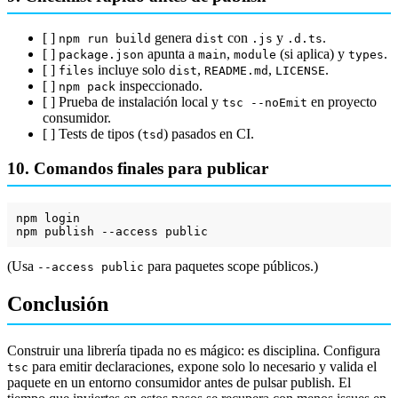
[ ]
genera
con
y
.
npm run build
dist
.js
.d.ts
[ ]
apunta a
,
(si aplica) y
.
package.json
main
module
types
[ ]
incluye solo
,
,
.
files
dist
README.md
LICENSE
[ ]
inspeccionado.
npm pack
[ ] Prueba de instalación local y
en proyecto
tsc --noEmit
consumidor.
[ ] Tests de tipos (
) pasados en CI.
tsd
10. Comandos finales para publicar
npm login

npm publish --access 
public
(Usa
para paquetes scope públicos.)
--access public
Conclusión
Construir una librería tipada no es mágico: es disciplina. Configura
para emitir declaraciones, expone solo lo necesario y valida el
tsc
paquete en un entorno consumidor antes de pulsar publish. El