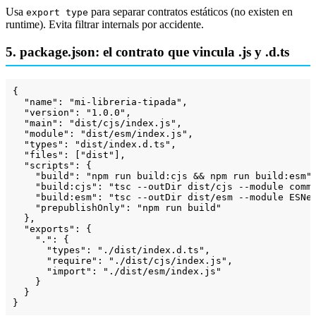
Usa
para separar contratos estáticos (no existen en
export type
runtime). Evita filtrar internals por accidente.
5. package.json: el contrato que vincula .js y .d.ts
{

"name"
: 
"mi-libreria-tipada"
,

"version"
: 
"1.0.0"
,

"main"
: 
"dist/cjs/index.js"
,

"module"
: 
"dist/esm/index.js"
,

"types"
: 
"dist/index.d.ts"
,

"files"
: [
"dist"
],

"scripts"
: {

"build"
: 
"npm run build:cjs && npm run build:esm"
,
"build:cjs"
: 
"tsc --outDir dist/cjs --module comm
"build:esm"
: 
"tsc --outDir dist/esm --module ESNe
"prepublishOnly"
: 
"npm run build"
  },

"exports"
: {

"."
: {

"types"
: 
"./dist/index.d.ts"
,

"require"
: 
"./dist/cjs/index.js"
,

"import"
: 
"./dist/esm/index.js"
    }

  }

}