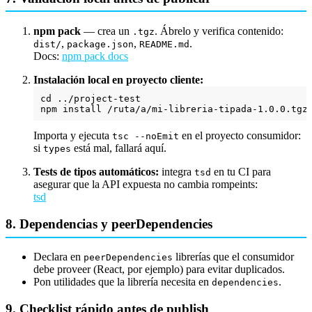
npm pack
— crea un
. Ábrelo y verifica contenido:
.tgz
,
,
.
dist/
package.json
README.md
Docs:
npm pack docs
Instalación local en proyecto cliente:
cd ../project-test

npm install /ruta/a/mi-libreria-tipada-
1.0
.
0
.tgz
Importa y ejecuta
en el proyecto consumidor:
tsc --noEmit
si
está mal, fallará aquí.
types
Tests de tipos automáticos:
integra
en tu CI para
tsd
asegurar que la API expuesta no cambia rompeints:
tsd
8. Dependencias y peerDependencies
Declara en
librerías que el consumidor
peerDependencies
debe proveer (React, por ejemplo) para evitar duplicados.
Pon utilidades que la librería necesita en
.
dependencies
9. Checklist rápido antes de publish