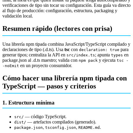
verificaciones de tipo sin tocar su configuración. Esta guía va directo
al flujo de producción: configuración, estructura, packaging y
validación local.
Resumen rápido (lectores con prisa)
Una librería npm tipada combina JavaScript/TypeScript compilado y
declaraciones de tipo (.d.ts). Usa
tsc
con
para
declaration: true
generar tipos; centraliza la API en
; apunta
en
src/index.ts
types
package.json al .d.ts maestro; valida con
y ejecuta
npm pack
tsc -
en un proyecto consumidor.
-noEmit
Cómo hacer una librería npm tipada con
TypeScript — pasos y criterios
1. Estructura mínima
— código TypeScript.
src/
— artefactos compilados (generado).
dist/
,
,
.
package.json
tsconfig.json
README.md