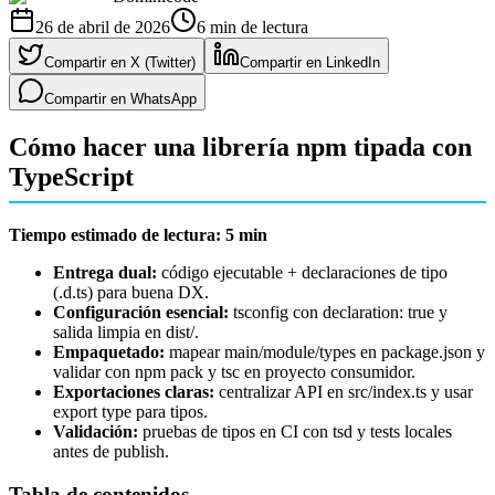
26 de abril de 2026
6
min de lectura
Compartir en X (Twitter)
Compartir en LinkedIn
Compartir en WhatsApp
Cómo hacer una librería npm tipada con
TypeScript
Tiempo estimado de lectura: 5 min
Entrega dual:
código ejecutable + declaraciones de tipo
(.d.ts) para buena DX.
Configuración esencial:
tsconfig con declaration: true y
salida limpia en dist/.
Empaquetado:
mapear main/module/types en package.json y
validar con npm pack y tsc en proyecto consumidor.
Exportaciones claras:
centralizar API en src/index.ts y usar
export type para tipos.
Validación:
pruebas de tipos en CI con tsd y tests locales
antes de publish.
Tabla de contenidos