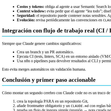
Costos y tokens:
obliga al agente a usar Semantic Search lo
Context window:
evita pedir que el agente “lea todo”; dis
Seguridad:
el repositorio puede contener notas sensibles. Ap
Evolución:
revisa periódicamente las convenciones en
CLAU
Integración con flujo de trabajo real (CI /
Siempre que Claude genere cambios significativos:
Crea un branch y un PR automático.
Ejecuta CI (tests, linters, SCA) en un entorno aislado (VM/C
Usa n8n o pipelines para devolver resultados al CLI y permiti
Esto evita merges automáticos sin validación humana.
Conclusión y primer paso accionable
Cómo montar un segundo cerebro con Claude code no es un truco de pro
crea la topología PARA en un repositorio Git,
añade frontmatter obligatorio y un
con reglas bás
CLAUDE.md
prueba un flujo de ingesta simple (reunión → nota creada po