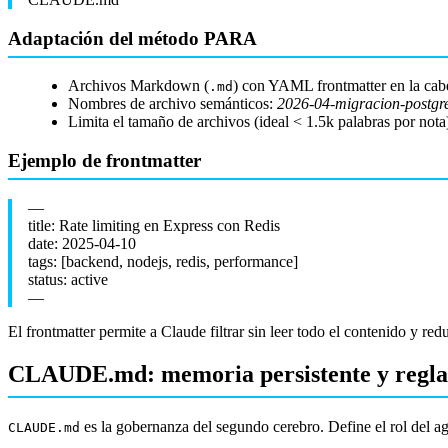
Adaptación del método PARA
Archivos Markdown (
) con YAML frontmatter en la cab
.md
Nombres de archivo semánticos:
2026-04-migracion-postgr
Limita el tamaño de archivos (ideal < 1.5k palabras por not
Ejemplo de frontmatter
—
title: Rate limiting en Express con Redis
date: 2025-04-10
tags: [backend, nodejs, redis, performance]
status: active
—
El frontmatter permite a Claude filtrar sin leer todo el contenido y r
CLAUDE.md: memoria persistente y reglas
es la gobernanza del segundo cerebro. Define el rol del ag
CLAUDE.md