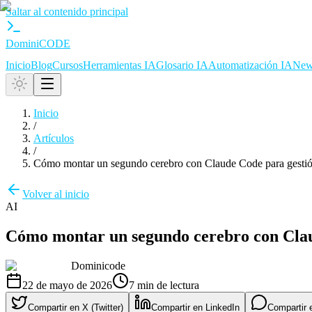
Saltar al contenido principal
Domini
CODE
Inicio
Blog
Cursos
Herramientas IA
Glosario IA
Automatización IA
News
Inicio
/
Artículos
/
Cómo montar un segundo cerebro con Claude Code para gestió
Volver al inicio
AI
Cómo montar un segundo cerebro con Clau
Dominicode
22 de mayo de 2026
7
min de lectura
Compartir en X (Twitter)
Compartir en LinkedIn
Compartir