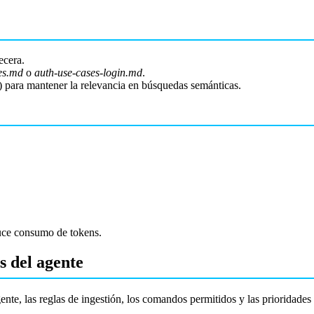
ecera.
es.md
o
auth-use-cases-login.md
.
a) para mantener la relevancia en búsquedas semánticas.
educe consumo de tokens.
 del agente
ente, las reglas de ingestión, los comandos permitidos y las prioridade