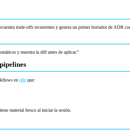
encuentra trade-offs recurrentes y genera un primer borrador de ADR co
omáticos y muestra la diff antes de aplicar.”
pipelines
orkflows en
n8n
que:
ne material fresco al iniciar la sesión.