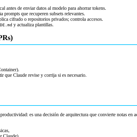
cal antes de enviar datos al modelo para ahorrar tokens.
eña prompts que recuperen subsets relevantes.
lica cifrado o repositorios privados; controla accesos.
y actualiza plantillas.
DE.md
 PRs)
ontainer).
r que Claude revise y corrija si es necesario.
ductividad: es una decisión de arquitectura que convierte notas en act
icas,
r Claude).