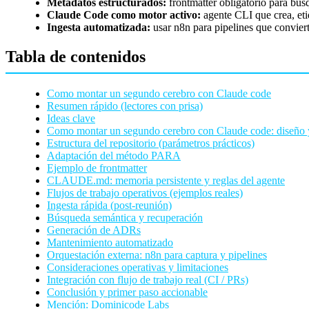
Metadatos estructurados:
frontmatter obligatorio para bús
Claude Code como motor activo:
agente CLI que crea, eti
Ingesta automatizada:
usar n8n para pipelines que convier
Tabla de contenidos
Como montar un segundo cerebro con Claude code
Resumen rápido (lectores con prisa)
Ideas clave
Como montar un segundo cerebro con Claude code: diseño y
Estructura del repositorio (parámetros prácticos)
Adaptación del método PARA
Ejemplo de frontmatter
CLAUDE.md: memoria persistente y reglas del agente
Flujos de trabajo operativos (ejemplos reales)
Ingesta rápida (post-reunión)
Búsqueda semántica y recuperación
Generación de ADRs
Mantenimiento automatizado
Orquestación externa: n8n para captura y pipelines
Consideraciones operativas y limitaciones
Integración con flujo de trabajo real (CI / PRs)
Conclusión y primer paso accionable
Mención: Dominicode Labs