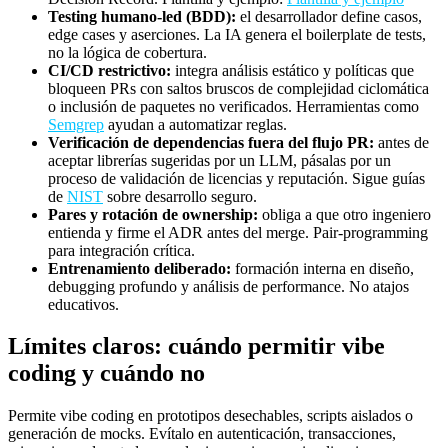
Testing humano-led (BDD):
el desarrollador define casos,
edge cases y aserciones. La IA genera el boilerplate de tests,
no la lógica de cobertura.
CI/CD restrictivo:
integra análisis estático y políticas que
bloqueen PRs con saltos bruscos de complejidad ciclomática
o inclusión de paquetes no verificados. Herramientas como
Semgrep
ayudan a automatizar reglas.
Verificación de dependencias fuera del flujo PR:
antes de
aceptar librerías sugeridas por un LLM, pásalas por un
proceso de validación de licencias y reputación. Sigue guías
de
NIST
sobre desarrollo seguro.
Pares y rotación de ownership:
obliga a que otro ingeniero
entienda y firme el ADR antes del merge. Pair-programming
para integración crítica.
Entrenamiento deliberado:
formación interna en diseño,
debugging profundo y análisis de performance. No atajos
educativos.
Límites claros: cuándo permitir vibe
coding y cuándo no
Permite vibe coding en prototipos desechables, scripts aislados o
generación de mocks. Evítalo en autenticación, transacciones,