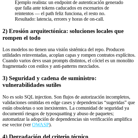
Ejemplo realista: un endpoint de autenticación generado
que falla ante tokens caducados en escenarios de
reintentos — el path feliz funciona, el resto no.
Resultado: latencia, errores y horas de on-call.
2) Erosión arquitectónica: soluciones locales que
rompen el todo
Los modelos no tienen una visión sistémica del repo. Producen
utilidades reinventadas, acoplan capas y rompen contratos explícitos.
Cuando varios devs usan prompts distintos, el cóctel es un monolito
fragmentado con estilos y anti-patterns mezclados.
3) Seguridad y cadena de suministro:
vulnerabilidades sutiles
No es solo SQL injection. Son flujos de autorización incompletos,
validaciones omitidas en edge cases y dependencias “sugeridas” que
están obsoletas o son inexistentes. La comunidad de seguridad ya
documentó riesgos de typosquatting y abuso de paquetes;
automatizar la adopción de dependencias sin verificación amplifica
ese vector (ver
OWASP
).
4) Degradación del criterio técnico