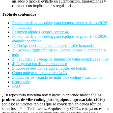
aislados o mocks; evitarlo en autenticación, transacciones y
caminos con implicaciones regulatorias.
Tabla de contenidos
Problemas de vibe coding para equipos empresariales (2026)
Introducción
Resumen rápido (lectores con prisa)
Problemas de vibe coding para equipos empresariales (2026):
diagnóstico rápido
1) Código huérfano: funciona, pero nadie lo mantiene
2) Erosión arquitectónica: soluciones locales que rompen el
todo
3) Seguridad y cadena de suministro: vulnerabilidades sutiles
4) Degradación del criterio técnico
5) Code review convertido en cuello de botella
Cómo mitigar sin renunciar a la IA
Límites claros: cuándo permitir vibe coding y cuándo no
Conclusión
FAQ
¿Tu repositorio funciona hoy y nadie lo entiende mañana? Los
problemas de vibe coding para equipos empresariales (2026)
son eso: soluciones rápidas que se convierten en deuda técnica
silenciosa. Para Tech Leads, Arquitectos y CTOs, esto ya no es una