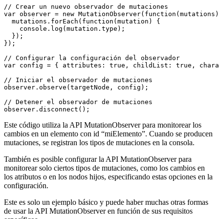
// Crear un nuevo observador de mutaciones
var
 observer = 
new
MutationObserver
(
function
(mutations)
  mutations.
forEach
(
function
(mutation) {

    console.
log
(mutation.
type
);

  });

});

// Configurar la configuración del observador
var
 config = { attributes: 
true
, childList: 
true
, chara
// Iniciar el observador de mutaciones
observer.
observe
(targetNode, config);

// Detener el observador de mutaciones
observer.
disconnect
Este código utiliza la API MutationObserver para monitorear los
cambios en un elemento con id “miElemento”. Cuando se producen
mutaciones, se registran los tipos de mutaciones en la consola.
También es posible configurar la API MutationObserver para
monitorear solo ciertos tipos de mutaciones, como los cambios en
los atributos o en los nodos hijos, especificando estas opciones en la
configuración.
Este es solo un ejemplo básico y puede haber muchas otras formas
de usar la API MutationObserver en función de sus requisitos