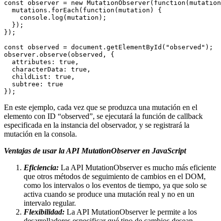
const
 observer = 
new
MutationObserver
(
function
(mutation
  mutations.
forEach
(
function
(mutation) {

    console.
log
(mutation);

  });

});

const
 observed = document.
getElementById
(
"observed"
);

observer.
observe
(observed, {

  attributes: 
true
,

  characterData: 
true
,

  childList: 
true
,

  subtree: 
true
En este ejemplo, cada vez que se produzca una mutación en el
elemento con ID “observed”, se ejecutará la función de callback
especificada en la instancia del observador, y se registrará la
mutación en la consola.
Ventajas de usar la API MutationObserver en JavaScript
Eficiencia:
La API MutationObserver es mucho más eficiente
que otros métodos de seguimiento de cambios en el DOM,
como los intervalos o los eventos de tiempo, ya que solo se
activa cuando se produce una mutación real y no en un
intervalo regular.
Flexibilidad:
La API MutationObserver le permite a los
desarrolladores especificar qué tipo de cambios desean