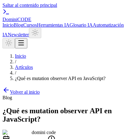
Saltar al contenido principal
Domini
CODE
Inicio
Blog
Cursos
Herramientas IA
Glosario IA
Automatización
IA
Newsletter
Inicio
/
Artículos
/
¿Qué es mutation observer API en JavaScript?
Volver al inicio
Blog
¿Qué es mutation observer API en
JavaScript?
domini code